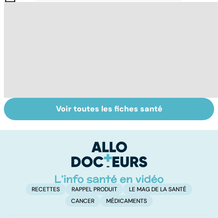
Voir toutes les fiches santé
Tout savoir sur le
Staphylocoque
La
cerveau
doré : une
m
bactérie sous
surveillance
RECETTES
RAPPEL PRODUIT
LE MAG DE LA SANTÉ
CANCER
MÉDICAMENTS