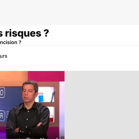
s risques ?
oncision ?
eurs