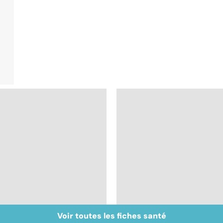
Voir toutes les fiches santé
Le TDAH, un trouble
Le mystère de la