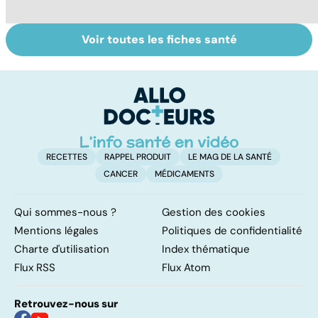
Voir toutes les fiches santé
Le lupus, une
Anémie :
To
maladie
symptômes,
c
complexe
causes et
v
traitements
RECETTES
RAPPEL PRODUIT
LE MAG DE LA SANTÉ
CANCER
MÉDICAMENTS
Qui sommes-nous ?
Gestion des cookies
Mentions légales
Politiques de confidentialité
Charte d'utilisation
Index thématique
Flux RSS
Flux Atom
Retrouvez-nous sur