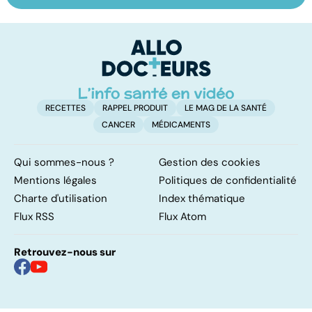
osseuse : des
faut-il opérer ?
t
bosses sous la
peau
RECETTES
RAPPEL PRODUIT
LE MAG DE LA SANTÉ
CANCER
MÉDICAMENTS
Qui sommes-nous ?
Gestion des cookies
Mentions légales
Politiques de confidentialité
Charte d'utilisation
Index thématique
Flux RSS
Flux Atom
Retrouvez-nous sur