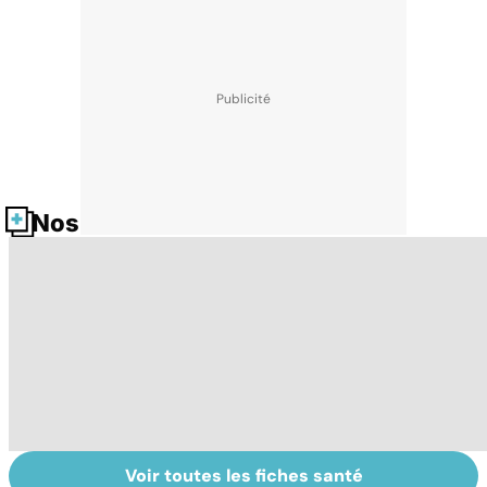
Nos fiches santé
Voir toutes les fiches santé
Exostose
Cheville : quand
Ré