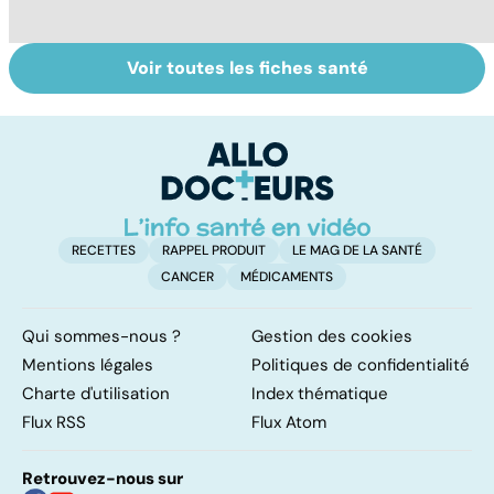
Voir toutes les fiches santé
Cancer du
Comment tenir
BP
poumon : le
ses bonnes
b
progrès des
résolutions
f
traitements
RECETTES
RAPPEL PRODUIT
LE MAG DE LA SANTÉ
CANCER
MÉDICAMENTS
Qui sommes-nous ?
Gestion des cookies
Mentions légales
Politiques de confidentialité
Charte d'utilisation
Index thématique
Flux RSS
Flux Atom
Retrouvez-nous sur