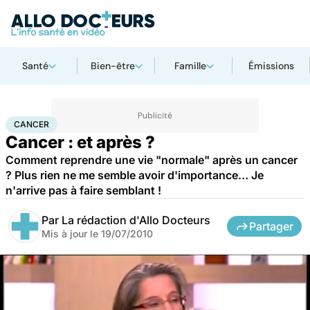
Santé
Bien-être
Famille
Émissions
Accueil
Santé
Maladies
Cancer
Cancer
CANCER
Cancer : et après ?
Comment reprendre une vie "normale" après un cancer
? Plus rien ne me semble avoir d'importance… Je
n'arrive pas à faire semblant !
Par
La rédaction d'Allo Docteurs
Partager
Mis à jour le
19/07/2010