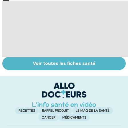
Voir toutes les fiches santé
HPV : tout savoir
Faire du sport à
D
sur les
domicile, c'est
le
papillomavirus
facile !
c
l
l
RECETTES
RAPPEL PRODUIT
LE MAG DE LA SANTÉ
CANCER
MÉDICAMENTS