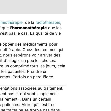
imiothérapie
, de la
radiothérapie
,
 que l'
hormonothérapie
que les
st pas le cas. La qualité de vie
évelopper des médicaments pour
monothérapie. Chez des femmes qui
, nous espérons voir arriver des
it d'alléger un peu les choses.
re un comprimé tous les jours, cela
 les patientes. Prendre un
temps. Parfois on perd l'idée
ntations associées au traitement.
isent pas et qui vont simplement
 clairement… Dans un certain
atientes. Alors qu'il est très
 se traiter ne se trouve pas dans