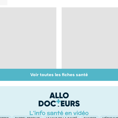
Voir toutes les fiches santé
L'andropause, la
Faire du sport à
ménopause des
domicile, c'est facile 
hommes ?