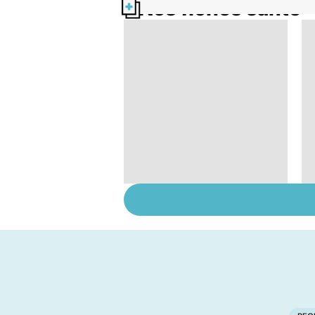
Nos fiches santé
Gynéco : un suivi
pour la vie