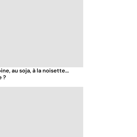
ne, au soja, à la noisette...
e ?