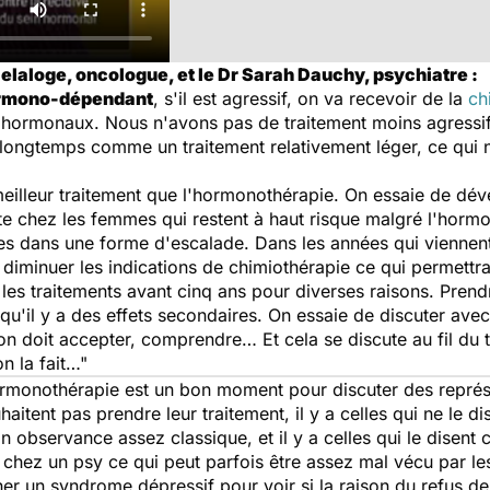
elaloge, oncologue, et le Dr Sarah Dauchy, psychiatre :
ormono-dépendant
, s'il est agressif, on va recevoir de la
ch
tihormonaux. Nous n'avons pas de traitement moins agressif
ongtemps comme un traitement relativement léger, ce qui n'e
meilleur traitement que l'hormonothérapie. On essaie de d
ute chez les femmes qui restent à haut risque malgré l'hor
s dans une forme d'escalade. Dans les années qui viennent
 diminuer les indications de chimiothérapie ce qui permettra
es traitements avant cinq ans pour diverses raisons. Prend
 qu'il y a des effets secondaires. On essaie de discuter avec
on doit accepter, comprendre… Et cela se discute au fil du 
on la fait…"
rmonothérapie est un bon moment pour discuter des représe
aitent pas prendre leur traitement, il y a celles qui ne le d
n observance assez classique, et il y a celles qui le disent
hez un psy ce qui peut parfois être assez mal vécu par les p
her un syndrome dépressif pour voir si la raison du refus de