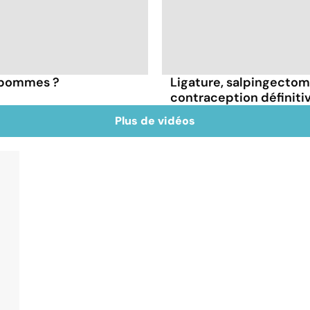
s pommes ?
Ligature, salpingectomie
contraception définiti
Plus de vidéos