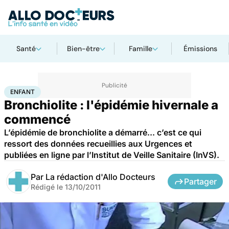
Santé
Bien-être
Famille
Émissions
Accueil
Famille
Enfant
Enfant
ENFANT
Bronchiolite : l'épidémie hivernale a
commencé
L’épidémie de bronchiolite a démarré... c’est ce qui
ressort des données recueillies aux Urgences et
publiées en ligne par l’Institut de Veille Sanitaire (InVS).
Par
La rédaction d'Allo Docteurs
Partager
Rédigé le
13/10/2011