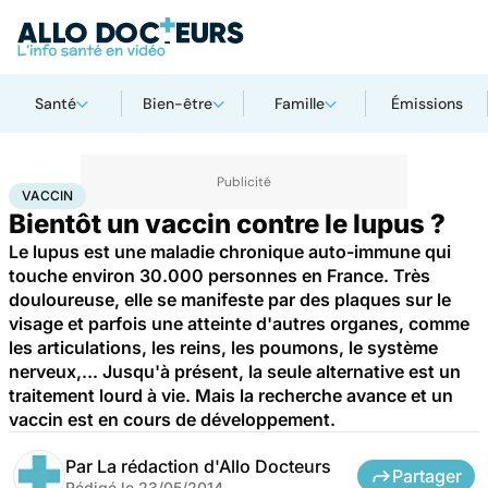
Santé
Bien-être
Famille
Émissions
Accueil
Santé
Médicaments
Vaccin
VACCIN
Bientôt un vaccin contre le lupus ?
Le lupus est une maladie chronique auto-immune qui
touche environ 30.000 personnes en France. Très
douloureuse, elle se manifeste par des plaques sur le
visage et parfois une atteinte d'autres organes, comme
les articulations, les reins, les poumons, le système
nerveux,... Jusqu'à présent, la seule alternative est un
traitement lourd à vie. Mais la recherche avance et un
vaccin est en cours de développement.
Par
La rédaction d'Allo Docteurs
Partager
Rédigé le
23/05/2014