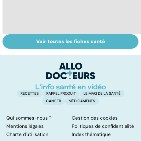
Voir toutes les fiches santé
Le lupus, une
Covid-19 : tout
Va
maladie
savoir sur la
s
complexe
maladie
t
t
RECETTES
RAPPEL PRODUIT
LE MAG DE LA SANTÉ
CANCER
MÉDICAMENTS
Qui sommes-nous ?
Gestion des cookies
Mentions légales
Politiques de confidentialité
Charte d'utilisation
Index thématique