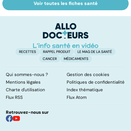
Voir toutes les fiches santé
Troubles de la
Conjonctivite,
Fa
vue : et si c'était
kératite, uvéite :
do
un glaucome ?
attention les
fa
yeux !
RECETTES
RAPPEL PRODUIT
LE MAG DE LA SANTÉ
CANCER
MÉDICAMENTS
Qui sommes-nous ?
Gestion des cookies
Mentions légales
Politiques de confidentialité
Charte d'utilisation
Index thématique
Flux RSS
Flux Atom
Retrouvez-nous sur