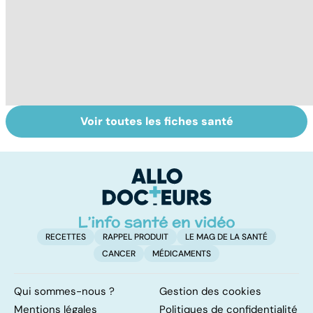
Voir toutes les fiches santé
Le lupus, une
Anémie :
E
maladie
symptômes,
os
complexe
causes et
bo
traitements
p
RECETTES
RAPPEL PRODUIT
LE MAG DE LA SANTÉ
CANCER
MÉDICAMENTS
Qui sommes-nous ?
Gestion des cookies
Mentions légales
Politiques de confidentialité