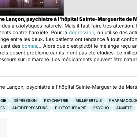
he Lançon, psychiatre à l'hôpital Sainte-Marguerite de M
t des anxiolytiques naturels. Mais il faut faire très attenti
ents contre l'anxiété. Pour la
dépression
, on utilise des an
ge entre les deux. Les patients ont tendance à tout confond
oquent des
comas
... Alors que c'est plutôt le mélange reçu a
els posent problème car ils n'ont pas été étudiés. Le mille
resseurs sur le marché. Les médicaments peuvent être nature
he Lançon, psychiatre à l'hôpital Sainte-Marguerite de Marse
GIE
DÉPRESSION
PSYCHIATRIE
MILLEPERTUIS
PHARMACOLOG
UES
ANTIDÉPRESSEURS
PHYTOTHÉRAPIE
PSYCHO
ANXIÉTÉ