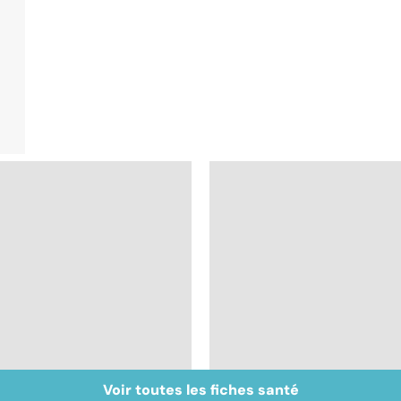
Voir toutes les fiches santé
Post-partum : un
Narcolepsie : des