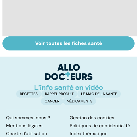
Voir toutes les fiches santé
Le café : une
Faire du sport à
D
mine d'or pour
domicile, c'est
le
notre santé ?
facile !
c
l
l
RECETTES
RAPPEL PRODUIT
LE MAG DE LA SANTÉ
CANCER
MÉDICAMENTS
Qui sommes-nous ?
Gestion des cookies
Mentions légales
Politiques de confidentialité
Charte d'utilisation
Index thématique