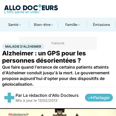
Santé
Bien-être
Famille
Émissions
Accueil
Santé
Maladies
Maladie d'Alzheimer
MALADIE D'ALZHEIMER
Alzheimer : un GPS pour les
personnes désorientées ?
Que faire quand l'errance de certains patients atteints
d'Alzheimer conduit jusqu'à la mort. Le gouvernement
propose aujourd'hui d'opter pour des dispositifs de
géolocalisation.
Par
La rédaction d'Allo Docteurs
Partager
Mis à jour le
13/02/2013