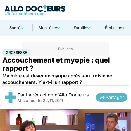
Santé
Bien-être
Famille
Émissions
Accueil
Famille
Grossesse
Grossesse
GROSSESSE
Accouchement et myopie : quel
rapport ?
Ma mère est devenue myope après son troisième
accouchement. Y a-t-il un rapport ?
Par
La rédaction d'Allo Docteurs
Partager
Mis à jour le
22/11/2011