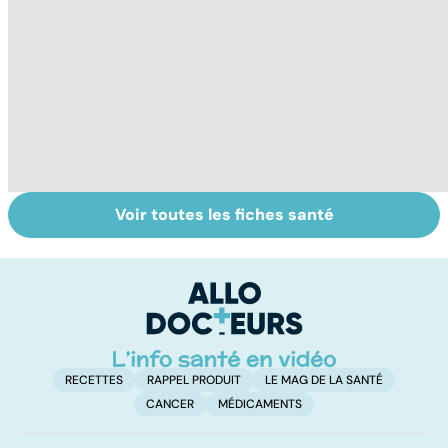
Voir toutes les fiches santé
Gynéco : un suivi
Sexualité,
A
pour la vie
infertilité et
c
PMA, des liens
el
étroits
RECETTES
RAPPEL PRODUIT
LE MAG DE LA SANTÉ
CANCER
MÉDICAMENTS