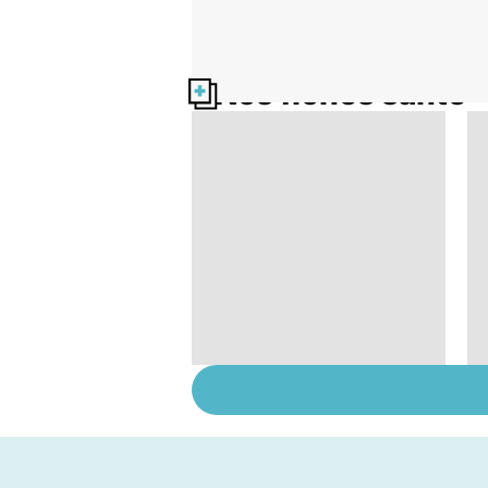
Nos fiches santé
La main, un outil utile
mais fragile