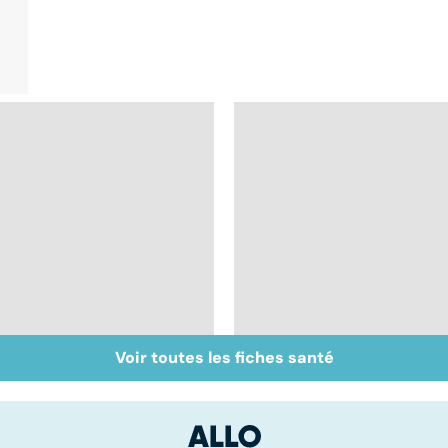
Voir toutes les fiches santé
Faire du sport à
Don de gamètes : le
domicile, c'est facile !
pour et le contre
d'une levée de
l'anonymat