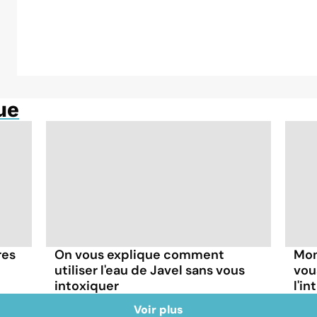
ue
res
On vous explique comment
Mon
utiliser l'eau de Javel sans vous
vou
intoxiquer
l'in
Voir plus