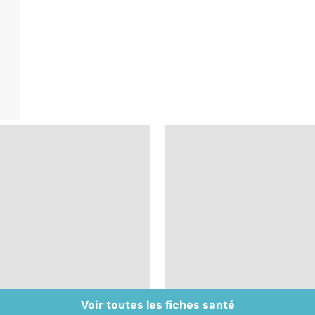
Voir toutes les fiches santé
Un rhume, ça se
Le choix du cartable