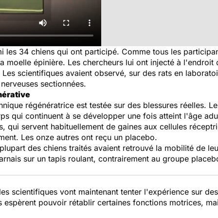
mi les 34 chiens qui ont participé. Comme tous les participan
a moelle épinière. Les chercheurs lui ont injecté à l'endroit 
Les scientifiques avaient observé, sur des rats en laboratoi
s nerveuses sectionnées.
nérative
hnique régénératrice est testée sur des blessures réelles. Le
rps qui continuent à se développer une fois atteint l'âge ad
es, qui servent habituellement de gaines aux cellules réceptri
ement. Les onze autres ont reçu un placebo.
upart des chiens traités avaient retrouvé la mobilité de leur
rnais sur un tapis roulant, contrairement au groupe placeb
 les scientifiques vont maintenant tenter l'expérience sur 
s espèrent pouvoir rétablir certaines fonctions motrices, ma