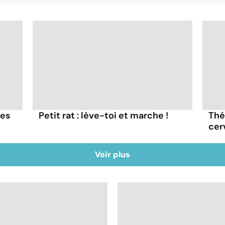
tes
Petit rat : lève-toi et marche !
Thé
cer
Voir plus