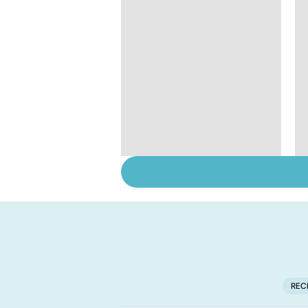
Tout savoir sur les
infections
pulmonaires
REC