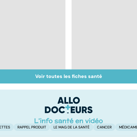
Voir toutes les fiches santé
Inflammation des
Suicide : prévenir le
amygdales : que faire
passage à l'acte
en cas d'angine ?
ETTES
RAPPEL PRODUIT
LE MAG DE LA SANTÉ
CANCER
MÉDICAM