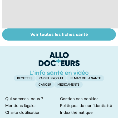
Voir toutes les fiches santé
La main, un outil
Pneumothorax :
Qu
utile mais fragile
quand l'air
d
s'échappe des
de
poumons
RECETTES
RAPPEL PRODUIT
LE MAG DE LA SANTÉ
CANCER
MÉDICAMENTS
Qui sommes-nous ?
Gestion des cookies
Mentions légales
Politiques de confidentialité
Charte d'utilisation
Index thématique