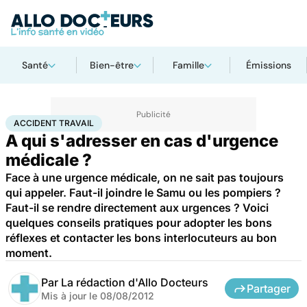
Santé
Bien-être
Famille
Émissions
Accueil
Santé
Urgences
Accident travail
ACCIDENT TRAVAIL
A qui s'adresser en cas d'urgence
médicale ?
Face à une urgence médicale, on ne sait pas toujours
qui appeler. Faut-il joindre le Samu ou les pompiers ?
Faut-il se rendre directement aux urgences ? Voici
quelques conseils pratiques pour adopter les bons
réflexes et contacter les bons interlocuteurs au bon
moment.
Par
La rédaction d'Allo Docteurs
Partager
Mis à jour le
08/08/2012