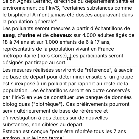
Selon Agnès Lefranc, directrice du département santé et
environnement de l'InVS, "certaines substances comme
le bisphénol A n'ont jamais été dosées auparavant dans
la population générale".
Les polluants seront mesurés à partir d'échantillons de
sang
, d'
urine
et de
cheveux
sur 4.000 adultes âgés de
18 à 74 ans et sur 1.000 enfants de 6 à 17 ans,
représentatifs de la population vivant en France
métropolitaine (hors Corse). Les participants seront
(1)
désignés par tirage au sort.
Les mesures réalisées serviront de "référence", à savoir
de base de départ pour déterminer ensuite si un groupe
est surexposé à un polluant par rapport au reste de la
population. Les échantillons seront en outre conservés
par l'InVS en vue de constituer une banque de données
biologiques ("biothèque"). Ces prélèvements pourront
servir ultérieurement de base de référence et
d'investigation à des études sur de nouvelles
substances, non ciblées au départ.
Esteban
est conçue "pour être répétée tous les 7 ans
environ, sur le long terme".