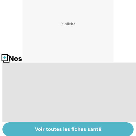
Nos fiches santé
Voir toutes les fiches santé
Grand froid : nos
Perturbateurs
Fa