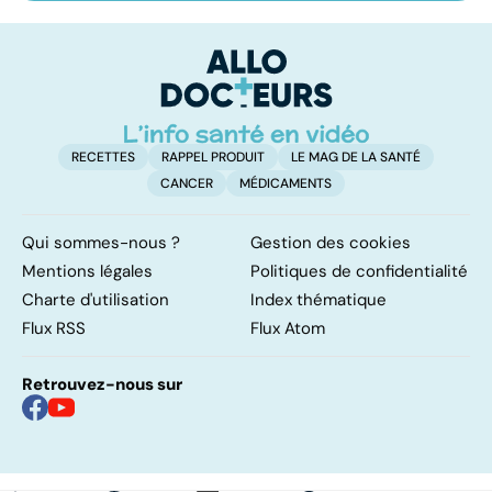
conseils
endocriniens :
do
une menace pour
fa
notre santé
RECETTES
RAPPEL PRODUIT
LE MAG DE LA SANTÉ
CANCER
MÉDICAMENTS
Qui sommes-nous ?
Gestion des cookies
Mentions légales
Politiques de confidentialité
Charte d'utilisation
Index thématique
Flux RSS
Flux Atom
Retrouvez-nous sur