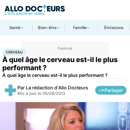
Santé
Bien-être
Famille
Émissions
Accueil
Santé
Maladies
Maladies neurologiques
Cerveau
CERVEAU
À quel âge le cerveau est-il le plus
performant ?
À quel âge le cerveau est-il le plus performant ?
Par
La rédaction d'Allo Docteurs
Partager
Mis à jour le
06/08/2013