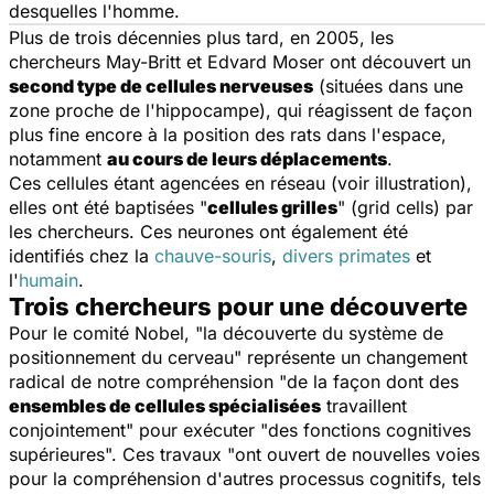
desquelles l'homme.
Plus de trois décennies plus tard, en 2005, les
chercheurs May-Britt et Edvard Moser ont découvert un
second type de cellules nerveuses
(situées dans une
zone proche de l'hippocampe), qui réagissent de façon
plus fine encore à la position des rats dans l'espace,
notamment
au cours de leurs déplacements
.
Ces cellules étant agencées en réseau (voir illustration),
elles ont été baptisées "
cellules grilles
" (
grid cells
) par
les chercheurs. Ces neurones ont également été
identifiés chez la
chauve-souris
,
divers primates
et
l'
humain
.
Trois chercheurs pour une découverte
Pour le comité Nobel, "
la découverte
du système
de
positionnement
du cerveau"
représente
un changement
radical de notre compréhension "de la façon
dont
des
ensembles
de cellules spécialisées
travaillent
conjointement" pour
exécuter "des fonctions
cognitives
supérieures"
.
Ces travaux "ont ouvert de
nouvelles voies
pour
la compréhension d'autres
processus cognitifs
, tels