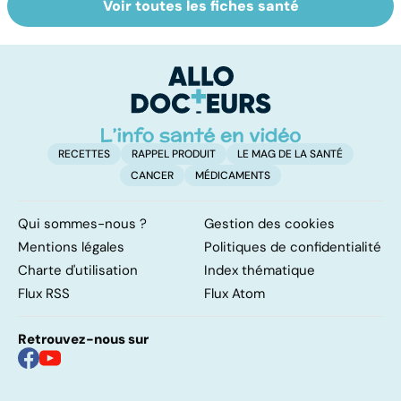
Voir toutes les fiches santé
Tout savoir sur le
Staphylocoque
Fa
cerveau
doré : une
do
bactérie sous
fa
surveillance
RECETTES
RAPPEL PRODUIT
LE MAG DE LA SANTÉ
CANCER
MÉDICAMENTS
Qui sommes-nous ?
Gestion des cookies
Mentions légales
Politiques de confidentialité
Charte d'utilisation
Index thématique
Flux RSS
Flux Atom
Retrouvez-nous sur