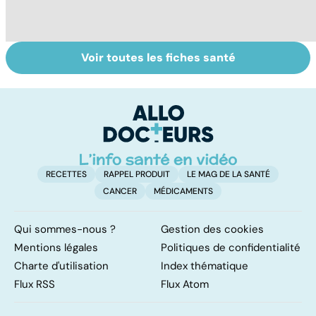
Voir toutes les fiches santé
Comment tenir
Muscler ses
C
ses bonnes
abdos pour
d
résolutions
retrouver un
él
ventre plat
q
fa
RECETTES
RAPPEL PRODUIT
LE MAG DE LA SANTÉ
CANCER
MÉDICAMENTS
Qui sommes-nous ?
Gestion des cookies
Mentions légales
Politiques de confidentialité
Charte d'utilisation
Index thématique
Flux RSS
Flux Atom