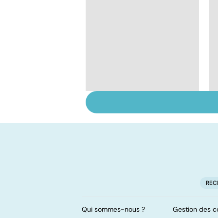
Le magnésium, un
oligo-élément vital
REC
Qui sommes-nous ?
Gestion des c