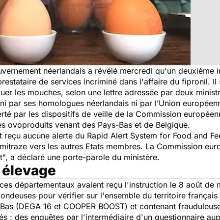
ouvernement néerlandais a révélé mercredi qu'un deuxième 
prestataire de services incriminé dans l'affaire du fipronil. Il
tuer les mouches, selon une lettre adressée par deux minist
 ni par ses homologues néerlandais ni par l’Union européenne
erté par les dispositifs de veille de la Commission européen
 les ovoproduits venant des Pays-Bas et de Belgique.
ont reçu aucune alerte du Rapid Alert System for Food and F
'amitraze vers les autres Etats membres. La Commission eu
t",
a déclaré une porte-parole du ministère.
 élevage
ices départementaux avaient reçu l'instruction le 8 août de 
deuses pour vérifier sur l'ensemble du territoire français s
-Bas (DEGA 16 et COOPER BOOST) et contenant frauduleusemen
és : des enquêtes par l'intermédiaire d'un questionnaire a