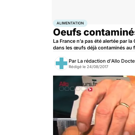
Accueil
Santé
Société
Santé publique
Alimentatio
ALIMENTATION
Oeufs contaminés 
La France n’a pas été alertée par 
dans les œufs déjà contaminés au fi
Par
La rédaction d'Allo Doct
Rédigé le
24/08/2017