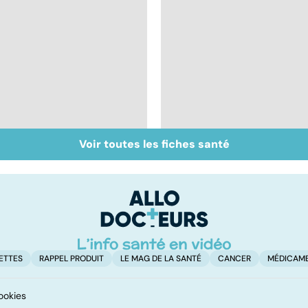
Voir toutes les fiches santé
Intestin irritable : le
Alimentation : le péri
régime FODMAP, une
jeûne ?
solution ?
ETTES
RAPPEL PRODUIT
LE MAG DE LA SANTÉ
CANCER
MÉDICAM
ookies