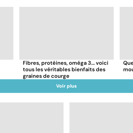
Fibres, protéines, oméga 3... voici
Que
tous les véritables bienfaits des
mou
graines de courge
Voir plus