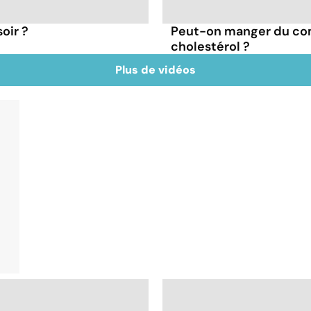
oir ?
Peut-on manger du co
cholestérol ?
Plus de vidéos