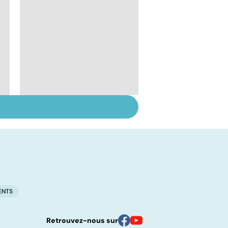
l
Qu'est-ce que l'index
glycémique ?
ENTS
Retrouvez-nous sur