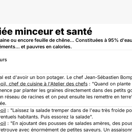
liée minceur et santé
maine ou encore feuille de chêne... Constituées à 95% d'eau
éments... et pauvres en calories.
eurs
al est d'avoir un bon potager. Le chef Jean-Sébastien Bomp
l, chef de cuisine à l'Atelier des chefs
: "
Quand on plante d
e par planter les graines directement dans des petits godet
n réseau de racines et on peut ensuite les remettre en terre
ée.
oil
: "
Laissez la salade tremper dans de l'eau très froide po
entuels habitants. Puis essorez la salade
".
oil
: "
En ajoutant des pousses de salades amères, des pous
retrouve avec énormément de petites saveurs. Un assaisonn