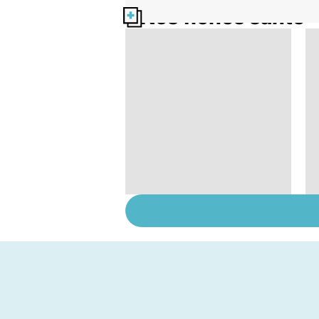
Nos fiches santé
Les agrumes et leurs
bienfaits pour la
santé