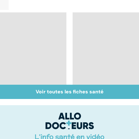
Voir toutes les fiches santé
Pesticides : retour au
Tout savoir sur les
bio ?
infections
pulmonaires