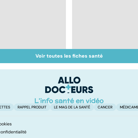
Voir toutes les fiches santé
Les féculents, un
Tout savoir sur les
carburant
infections
indispensable pour
pulmonaires
l'organisme
ETTES
RAPPEL PRODUIT
LE MAG DE LA SANTÉ
CANCER
MÉDICAM
ookies
onfidentialité