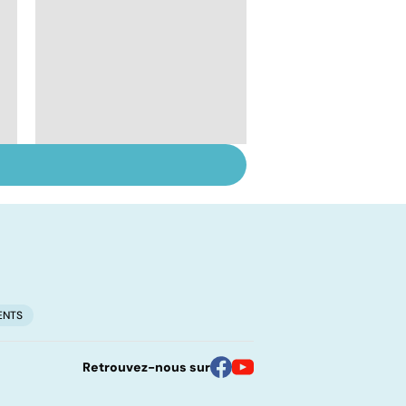
Inflammation des
amygdales : que faire
en cas d'angine ?
ENTS
Retrouvez-nous sur