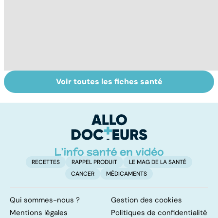
Voir toutes les fiches santé
Votre enfant se
RGO : des
L'
gratte : et si
solutions contre
vi
c'était la varicelle
le reflux
?
gastrique
RECETTES
RAPPEL PRODUIT
LE MAG DE LA SANTÉ
CANCER
MÉDICAMENTS
Qui sommes-nous ?
Gestion des cookies
Mentions légales
Politiques de confidentialité