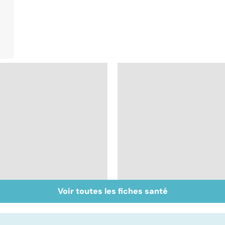
Voir toutes les fiches santé
Le TDAH, un trouble
Accident vasculaire
de l'attention avec
cérébral : l'enfant
ou sans hyperactivité
également touché