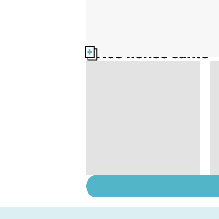
Nos fiches santé
La tuberculose
pulmonaire