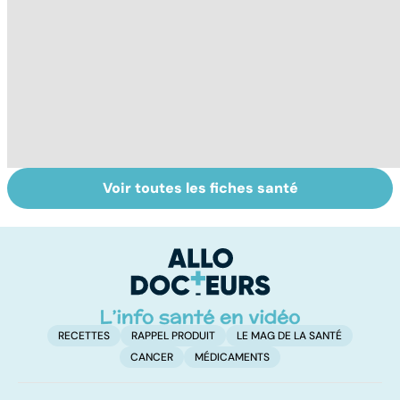
Voir toutes les fiches santé
Tout savoir sur
Inflammation des
Vi
les infections
amygdales : que
oc
pulmonaires
faire en cas
qu
d'angine ?
su
in
RECETTES
RAPPEL PRODUIT
LE MAG DE LA SANTÉ
CANCER
MÉDICAMENTS