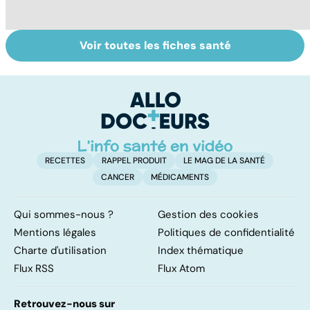
Voir toutes les fiches santé
La tuberculose
Le TDAH, un
A
pulmonaire
trouble de
va
l'attention avec
cé
ou sans
é
hyperactivité
t
RECETTES
RAPPEL PRODUIT
LE MAG DE LA SANTÉ
CANCER
MÉDICAMENTS
Qui sommes-nous ?
Gestion des cookies
Mentions légales
Politiques de confidentialité
Charte d'utilisation
Index thématique
Flux RSS
Flux Atom
Retrouvez-nous sur