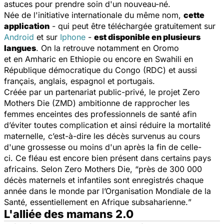
astuces pour prendre soin d'un nouveau-né.
Née de l'initiative internationale du même nom,
cette
application
- qui peut être téléchargée gratuitement sur
Android
et sur
Iphone
-
est disponible en plusieurs
langues
. On la retrouve notamment en Oromo
et en Amharic en Ethiopie ou encore en Swahili en
République démocratique du Congo (RDC) et aussi
français, anglais, espagnol et portugais.
Créée par un partenariat public-privé, le projet Zero
Mothers Die (ZMD) ambitionne de rapprocher les
femmes enceintes des professionnels de santé afin
d’éviter toutes complication et ainsi réduire la mortalité
maternelle, c’est-à-dire les décès survenus au cours
d'une grossesse ou moins d'un après la fin de celle-
ci. Ce fléau est encore bien présent dans certains pays
africains. Selon Zero Mothers Die, “
près de 300 000
décès maternels et infantiles sont enregistrés chaque
année dans le monde par l’Organisation Mondiale de la
Santé, essentiellement en Afrique subsaharienne.
”
L'alliée des mamans 2.0