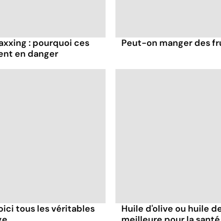
axxing : pourquoi ces
Peut-on manger des frui
ent en danger
oici tous les véritables
Huile d'olive ou huile de
ge
meilleure pour la santé