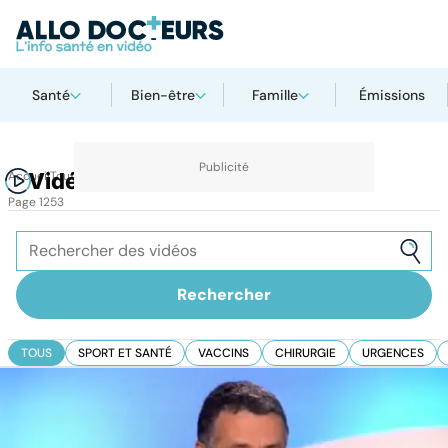
Santé
Bien-être
Famille
Émissions
Accueil
Vidéos
Toutes les vidéos sur AlloDocteurs.fr
Page 1253
TOUS
SPORT ET SANTÉ
VACCINS
CHIRURGIE
URGENCES