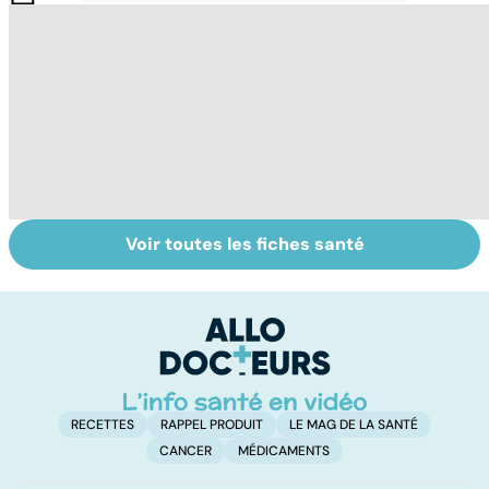
Voir toutes les fiches santé
Tout savoir sur
Inflammation des
Vi
les infections
amygdales : que
oc
pulmonaires
faire en cas
qu
d'angine ?
su
in
RECETTES
RAPPEL PRODUIT
LE MAG DE LA SANTÉ
CANCER
MÉDICAMENTS