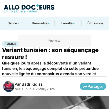
Santé
Bien-être
Famille
Émissions
Accueil
Santé
Maladies
Maladies infectieuses
Tunisie
TUNISIE
Variant tunisien : son séquençage
rassure !
Quelques jours après la découverte d'un variant
tunisien, le séquençage complet de cette prétendue
nouvelle lignée du coronavirus a rendu son verdict.
Par
Badr Kidiss
Partager
Mis à jour le
25/06/2025