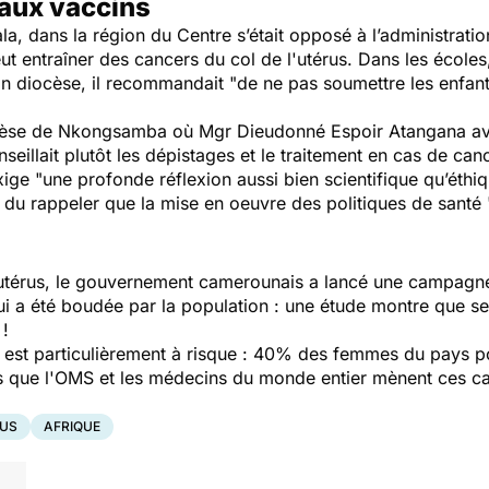
 aux vaccins
a, dans la région du Centre s’était opposé à l’administratio
eut entraîner des cancers du col de l'utérus. Dans les écoles
son diocèse, il recommandait
"de ne pas soumettre les enfant
cèse de Nkongsamba où Mgr Dieudonné Espoir Atangana ava
seillait plutôt les dépistages et le traitement en cas de canc
exige
"une profonde réflexion aussi bien scientifique qu’éthi
a du rappeler que la mise en oeuvre des politiques de santé
e
l'utérus, le gouvernement camerounais a lancé une campagn
 a été boudée par la population : une étude montre que 
!
 est particulièrement à risque : 40% des femmes du pays po
ers que l'OMS et les médecins du monde entier mènent ces 
RUS
AFRIQUE