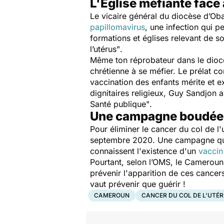
L'Église méfiante face
Le vicaire général du diocèse d’Obal
papillomavirus
, une infection qui p
formations et églises relevant de 
l’utérus"
.
Même ton réprobateur dans le dio
chrétienne à se méfier. Le prélat con
vaccination des enfants mérite et 
dignitaires religieux, Guy Sandjon 
Santé publique"
.
Une campagne boudé
Pour éliminer le cancer du col de 
septembre 2020. Une campagne qui
connaissent l'existence d'un
vaccin
Pourtant, selon l’OMS, le Cameroun
prévenir l'apparition de ces canc
vaut prévenir que guérir !
CAMEROUN
CANCER DU COL DE L'UTÉ