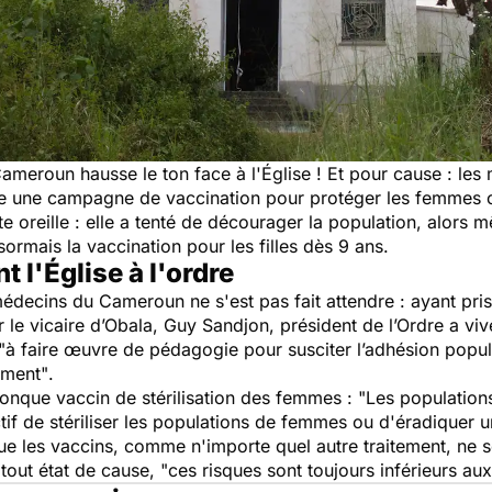
meroun hausse le ton face à l'Église ! Et pour cause : les
ce une campagne de vaccination pour protéger les femmes 
tte oreille : elle a tenté de décourager la population, alors
mais la vaccination pour les filles dès 9 ans.
 l'Église à l'ordre
 médecins du Cameroun ne s'est pas fait attendre : ayant pr
le vicaire d’Obala, Guy Sandjon, président de l’Ordre a vive
"à faire œuvre de pédagogie pour susciter l’adhésion pop
ement"
.
conque vaccin de stérilisation des femmes :
"Les population
tif de stériliser les populations de femmes ou d'éradiquer un
que les vaccins, comme n'importe quel autre traitement, ne s
 tout état de cause,
"ces risques sont toujours inférieurs a