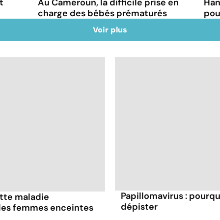
t
Au Cameroun, la difficile prise en
Han
charge des bébés prématurés
pou
Voir plus
Papillomavirus : pourq
ette maladie
dépister
 les femmes enceintes