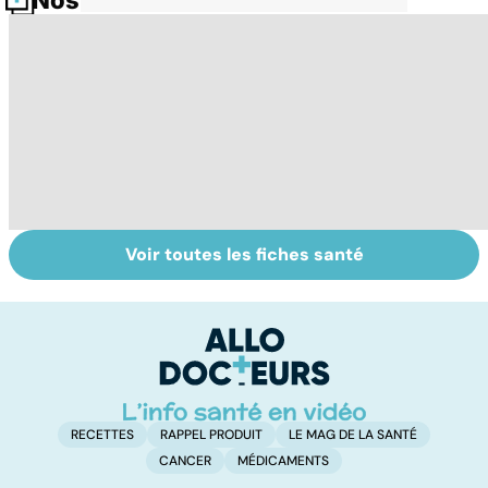
Nos fiches santé
Voir toutes les fiches santé
Tout savoir sur
Inflammation des
Vi
les infections
amygdales : que
oc
pulmonaires
faire en cas
qu
d'angine ?
su
in
RECETTES
RAPPEL PRODUIT
LE MAG DE LA SANTÉ
CANCER
MÉDICAMENTS