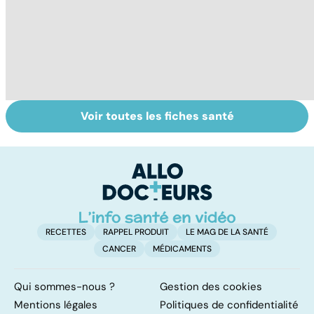
Voir toutes les fiches santé
Covid-19 : tout
Variole du singe :
L
savoir sur la
symptômes,
p
maladie
transmission et
traitements
RECETTES
RAPPEL PRODUIT
LE MAG DE LA SANTÉ
CANCER
MÉDICAMENTS
Qui sommes-nous ?
Gestion des cookies
Mentions légales
Politiques de confidentialité