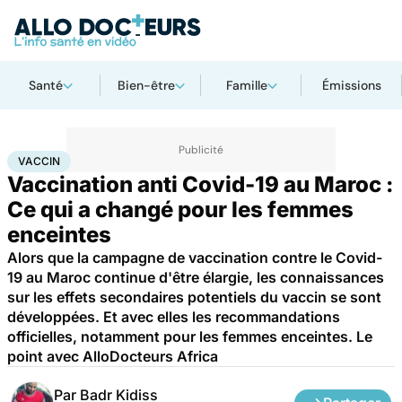
Santé
Bien-être
Famille
Émissions
Accueil
Santé
Maladies
Maladies infectieuses
Vaccin
VACCIN
Vaccination anti Covid-19 au Maroc :
Ce qui a changé pour les femmes
enceintes
Alors que la campagne de vaccination contre le Covid-
19 au Maroc continue d'être élargie, les connaissances
sur les effets secondaires potentiels du vaccin se sont
développées. Et avec elles les recommandations
officielles, notamment pour les femmes enceintes. Le
point avec AlloDocteurs Africa
Par
Badr Kidiss