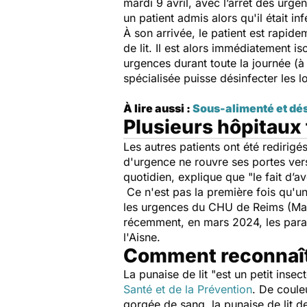
mardi 9 avril, avec l’arrêt des urge
un patient admis alors qu'il était in
À son arrivée, le patient est rapide
de lit. Il est alors immédiatement 
urgences durant toute la journée (à 
spécialisée puisse désinfecter les 
À lire aussi :
Sous-alimenté et dé
Plusieurs hôpitaux
Les autres patients ont été redirigé
d'urgence ne rouvre ses portes vers
quotidien, explique que "
le fait d’a
Ce n'est pas la première fois qu'u
les urgences du CHU de Reims (Marn
récemment, en mars 2024, les paras
l'Aisne.
Comment reconnaîtr
La punaise de lit "
est un petit inse
Santé et de la Prévention
. De coule
gorgée de sang, la punaise de lit d