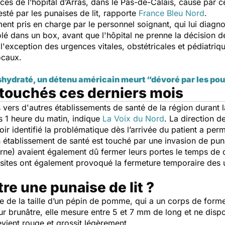
nces de l’hôpital d’Arras, dans le Pas-de-Calais, causé par 
festé par les punaises de lit, rapporte
France Bleu Nord
.
ment pris en charge par le personnel soignant, qui lui diagn
isolé dans un box, avant que l'hôpital ne prenne la décision 
l'exception des urgences vitales, obstétricales et pédiatriqu
locaux.
shydraté, un détenu américain meurt “dévoré par les po
 touchés ces derniers mois
s vers d'autres établissements de santé de la région durant 
 1 heure du matin, indique
La Voix du Nord
.
La direction de 
voir identifié la problématique dès l’arrivée du patient a per
n établissement de santé est touché par une invasion de puna
e) avaient également dû fermer leurs portes le temps de dé
ites ont également provoqué la fermeture temporaire des 
e une punaise de lit ?
cte de la taille d’un pépin de pomme, qui a un corps de form
ur brunâtre, elle mesure entre 5 et 7 mm de long et ne dispos
evient rouge et grossit légèrement.