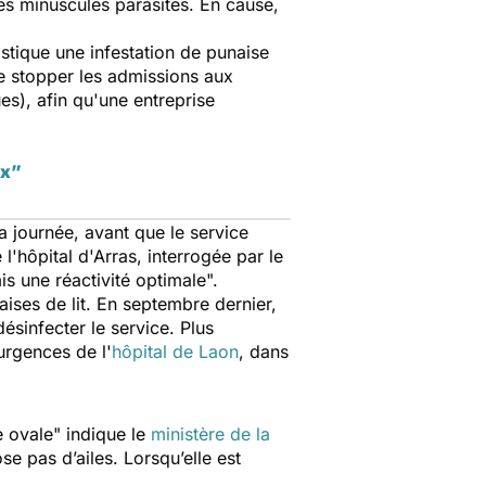
ces minuscules parasites. En cause,
ostique une infestation de punaise
de stopper les admissions aux
es), afin qu'une entreprise
ux”
la journée, avant que le service
l'hôpital d'Arras, interrogée par le
mis une réactivité optimale
".
ises de lit. En septembre dernier,
sinfecter le service. Plus
urgences de l'
hôpital de Laon
, dans
e ovale
" indique le
ministère de la
e pas d’ailes. Lorsqu’elle est