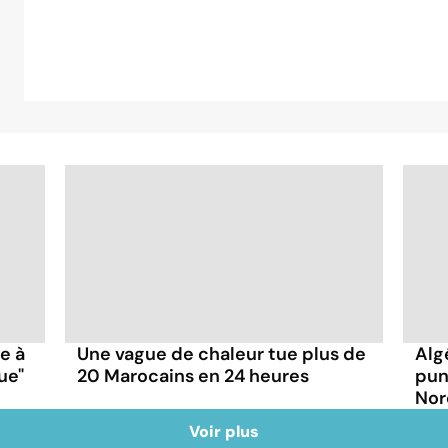
ce à
Une vague de chaleur tue plus de
Alg
ue"
20 Marocains en 24 heures
pun
Nor
Voir plus