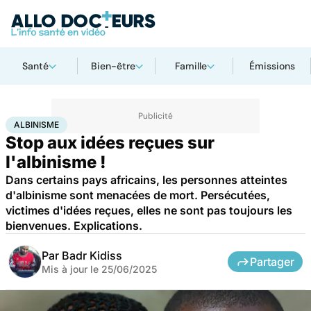
Santé
Bien-être
Famille
Émissions
Accueil
Santé
Maladies
Albinisme
ALBINISME
Stop aux idées reçues sur
l'albinisme !
Dans certains pays africains, les personnes atteintes
d'albinisme sont menacées de mort. Persécutées,
victimes d'idées reçues, elles ne sont pas toujours les
bienvenues. Explications.
Par
Badr Kidiss
Partager
Mis à jour le
25/06/2025