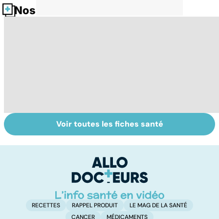
Nos fiches santé
Voir toutes les fiches santé
Tout savoir sur le
HPV : tout savoir
L
vitiligo
sur les
p
papillomavirus
RECETTES
RAPPEL PRODUIT
LE MAG DE LA SANTÉ
CANCER
MÉDICAMENTS