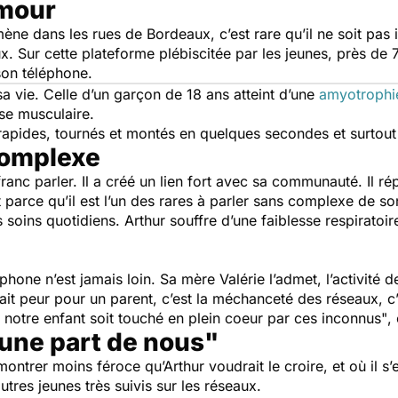
umour
ne dans les rues de Bordeaux, c’est rare qu’il ne soit pas i
ux. Sur cette plateforme plébiscitée par les jeunes, près d
c son téléphone.
sa vie. Celle d’un garçon de 18 ans atteint d’une
amyotrophie
sse musculaire.
ra rapides, tournés et montés en quelques secondes et surto
complexe
franc parler. Il a créé un lien fort avec sa communauté. Il
est parce qu’il est l’un des rares à parler sans complexe de 
 soins quotidiens. Arthur souffre d’une faiblesse respiratoir
hone n’est jamais loin. Sa mère Valérie l’admet, l’activité de
ait peur pour un parent, c’est la méchanceté des réseaux, c’
 notre enfant soit touché en plein coeur par ces inconnus"
,
 une part de nous"
ontrer moins féroce qu’Arthur voudrait le croire, et où il s’e
autres jeunes très suivis sur les réseaux.