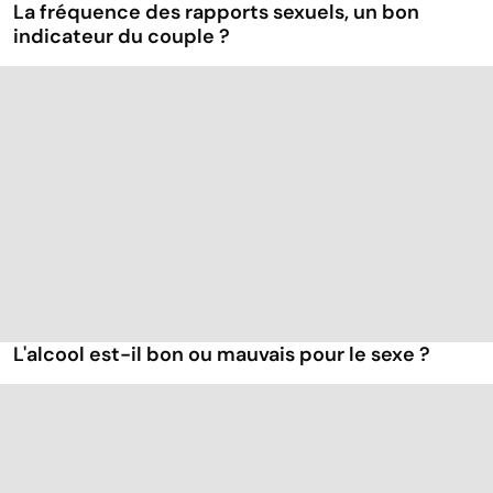
La fréquence des rapports sexuels, un bon
indicateur du couple ?
L'alcool est-il bon ou mauvais pour le sexe ?