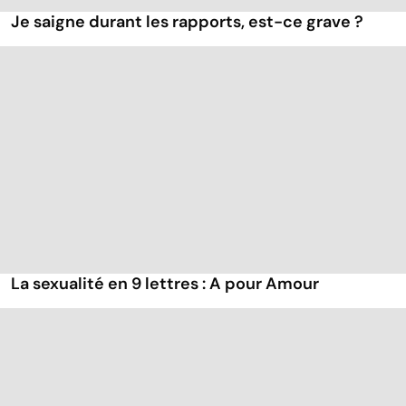
Je saigne durant les rapports, est-ce grave ?
La sexualité en 9 lettres : A pour Amour