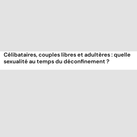
Célibataires, couples libres et adultères : quelle
sexualité au temps du déconfinement ?