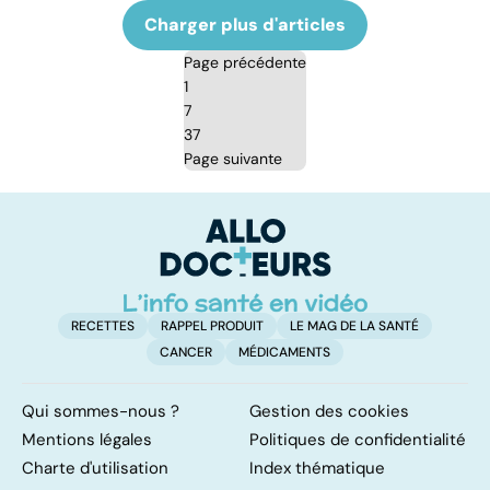
Charger plus d'articles
Page précédente
1
7
37
Page suivante
RECETTES
RAPPEL PRODUIT
LE MAG DE LA SANTÉ
CANCER
MÉDICAMENTS
Qui sommes-nous ?
Gestion des cookies
Mentions légales
Politiques de confidentialité
Charte d'utilisation
Index thématique