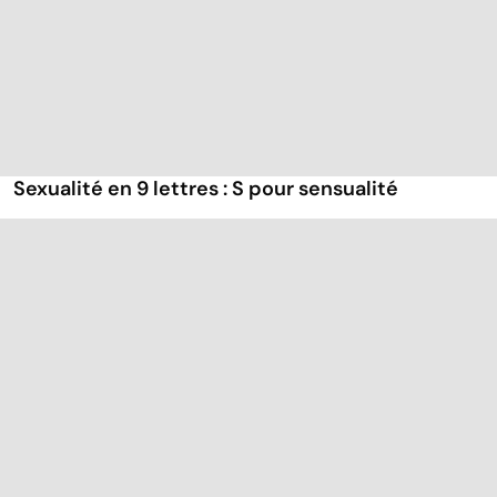
Sexualité en 9 lettres : S pour sensualité