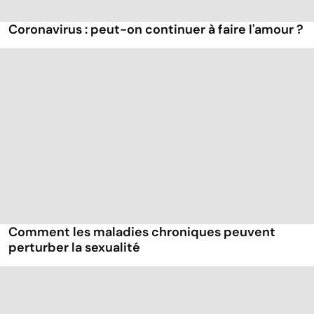
Coronavirus : peut-on continuer à faire l'amour ?
Comment les maladies chroniques peuvent
perturber la sexualité