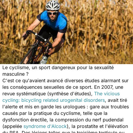
Le cyclisme, un sport dangereux pour la sexualité
masculine ?
C'est ce qu'avaient avancé diverses études alarmant sur
les conséquences sexuelles de ce sport. En 2007, une
revue systématique (synthèse d'études),
T
he vicious
cycling: bicycling related urogenital disorders
, avait tiré
l'alerte et mis en garde les urologues : gare aux troubles
causés par la pratique du cyclisme, telle que la
dysfonction érectile, la compression du nerf pudendal
(appelée
syndrome d'Alcock
), la prostatite et l'élévation
du PSA. Des lésions telles que le troisième testicule ou