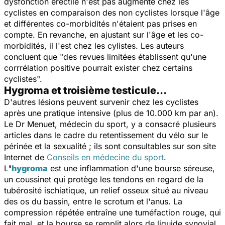
dysfonction érectile n'est pas augmenté chez les
cyclistes en comparaison des non cyclistes lorsque l'âge
et différentes co-morbidités n'étaient pas prises en
compte. En revanche, en ajustant sur l'âge et les co-
morbidités, il l'est chez les cylistes. Les auteurs
concluent que "des revues limitées établissent qu'une
corrrélation positive pourrait exister chez certains
cyclistes".
Hygroma et troisième testicule…
D'autres lésions peuvent survenir chez les cyclistes
après une pratique intensive (plus de 10.000 km par an).
Le Dr Menuet, médecin du sport, y a consacré plusieurs
articles dans le cadre du retentissement du vélo sur le
périnée et la sexualité ; ils sont consultables sur son site
Internet de
Conseils en médecine du sport
.
L
'
hygroma
est une inflammation d'une bourse séreuse,
un coussinet qui protège les tendons en regard de la
tubérosité ischiatique, un relief osseux situé au niveau
des os du bassin, entre le scrotum et l'anus. La
compression répétée entraîne une tuméfaction rouge, qui
fait mal, et la bourse se remplit alors de liquide synovial