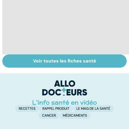
Voir toutes les fiches santé
Troubles de
Sexualité,
L
l'érection :
infertilité et
od
gardez la tête
PMA, des liens
sa
haute
étroits
RECETTES
RAPPEL PRODUIT
LE MAG DE LA SANTÉ
CANCER
MÉDICAMENTS