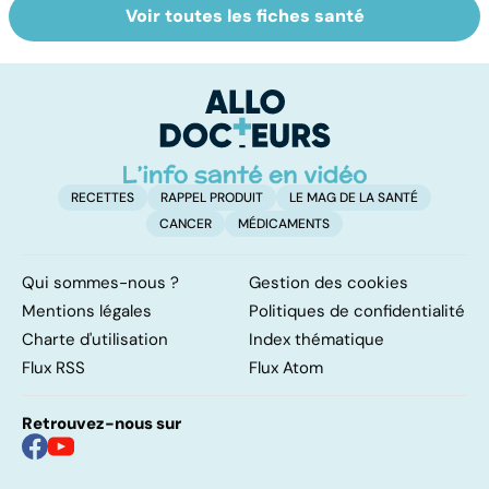
Voir toutes les fiches santé
Vaginisme,
Tout savoir sur
I
vulvodynie,
les infections
a
vestibulite... Mais
pulmonaires
fa
de quoi s'agit-il ?
d'
RECETTES
RAPPEL PRODUIT
LE MAG DE LA SANTÉ
CANCER
MÉDICAMENTS
Qui sommes-nous ?
Gestion des cookies
Mentions légales
Politiques de confidentialité
Charte d'utilisation
Index thématique
Flux RSS
Flux Atom
Retrouvez-nous sur