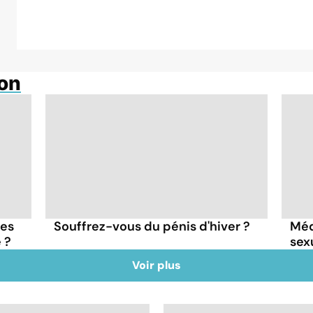
ion
les
Souffrez-vous du pénis d'hiver ?
Méd
 ?
sexu
Voir plus