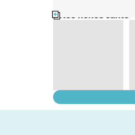
Nos fiches santé
Troubles de l'érection
: gardez la tête haute