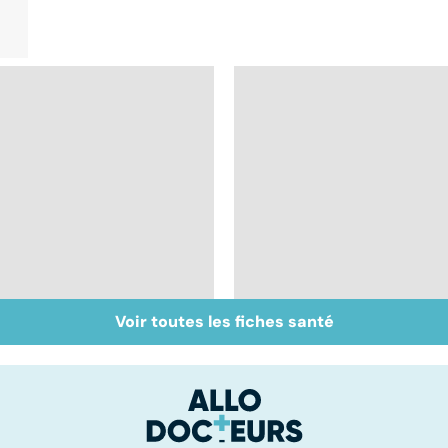
Voir toutes les fiches santé
Tout savoir sur les
Inflammation des
infections
amygdales : que faire
pulmonaires
en cas d'angine ?