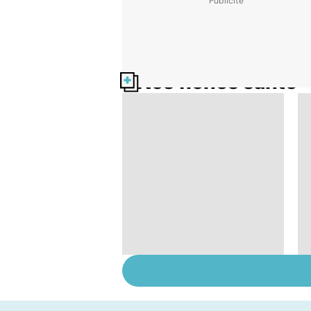
Nos fiches santé
Sexe : comment
retrouver sa libido ?