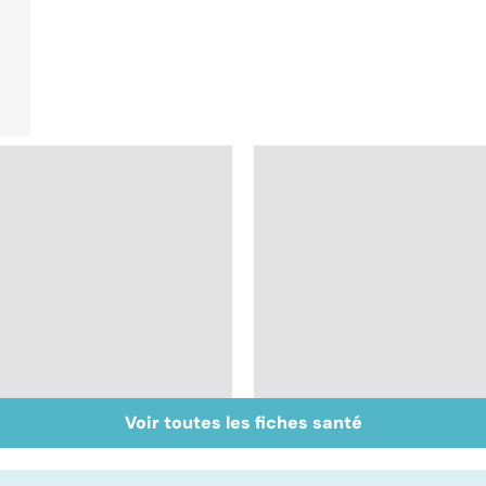
Voir toutes les fiches santé
Tout savoir sur les
Inflammation des
infections
amygdales : que faire
pulmonaires
en cas d'angine ?