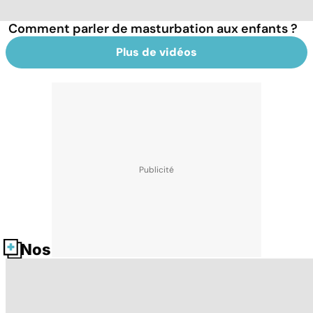
Comment parler de masturbation aux enfants ?
Plus de vidéos
Nos fiches santé