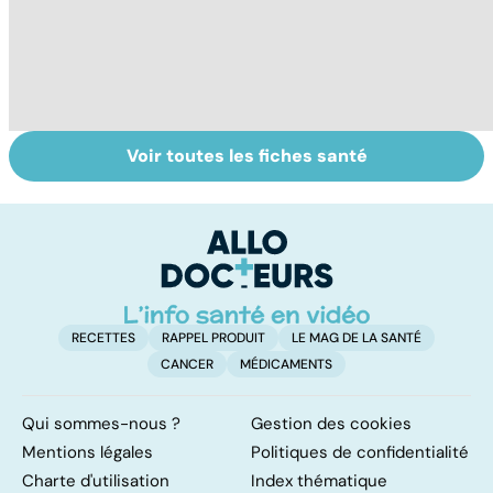
Voir toutes les fiches santé
Tout savoir sur
Inflammation des
Su
les infections
amygdales : que
le
pulmonaires
faire en cas
l'
d'angine ?
RECETTES
RAPPEL PRODUIT
LE MAG DE LA SANTÉ
CANCER
MÉDICAMENTS
Qui sommes-nous ?
Gestion des cookies
Mentions légales
Politiques de confidentialité
Charte d'utilisation
Index thématique