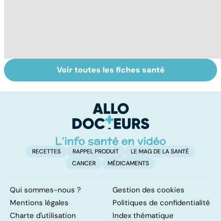
Voir toutes les fiches santé
Sexe : comment
Tout savoir sur
I
retrouver sa
les infections
a
libido ?
pulmonaires
fa
d'
RECETTES
RAPPEL PRODUIT
LE MAG DE LA SANTÉ
CANCER
MÉDICAMENTS
Qui sommes-nous ?
Gestion des cookies
Mentions légales
Politiques de confidentialité
Charte d'utilisation
Index thématique