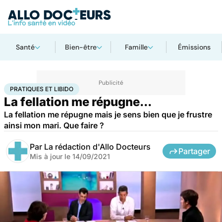
Santé
Bien-être
Famille
Émissions
Accueil
Bien-être
Sexo
Pratiques et libido
PRATIQUES ET LIBIDO
La fellation me répugne...
La fellation me répugne mais je sens bien que je frustre
ainsi mon mari. Que faire ?
Par
La rédaction d'Allo Docteurs
Partager
Mis à jour le
14/09/2021