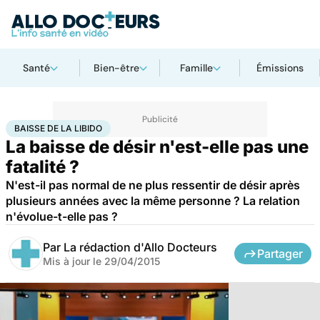
Santé
Bien-être
Famille
Émissions
Accueil
Santé
Baisse de la libido
BAISSE DE LA LIBIDO
La baisse de désir n'est-elle pas une
fatalité ?
N'est-il pas normal de ne plus ressentir de désir après
plusieurs années avec la même personne ? La relation
n'évolue-t-elle pas ?
Par
La rédaction d'Allo Docteurs
Partager
Mis à jour le
29/04/2015