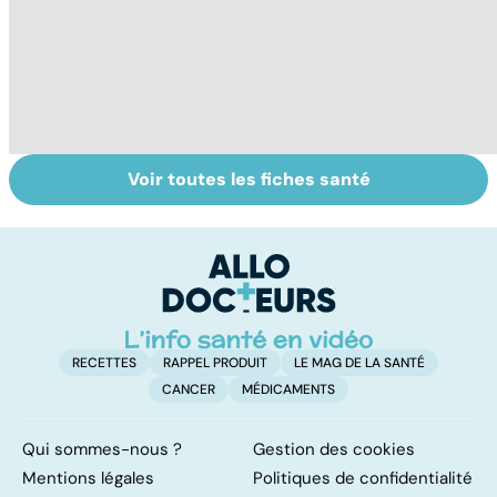
Voir toutes les fiches santé
Sexe : comment
Tout savoir sur
I
retrouver sa
les infections
a
libido ?
pulmonaires
fa
d'
RECETTES
RAPPEL PRODUIT
LE MAG DE LA SANTÉ
CANCER
MÉDICAMENTS
Qui sommes-nous ?
Gestion des cookies
Mentions légales
Politiques de confidentialité