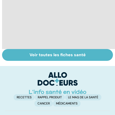
Voir toutes les fiches santé
Cancer du
Tout savoir sur
I
testicule, priorité
les infections
a
au dépistage
pulmonaires
fa
d'
RECETTES
RAPPEL PRODUIT
LE MAG DE LA SANTÉ
CANCER
MÉDICAMENTS