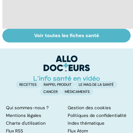
Voir toutes les fiches santé
Le sperme : son
Don de gamètes :
To
odeur, sa couleur,
le pour et le
le
sa composition...
contre d'une
p
levée de
l'anonymat
RECETTES
RAPPEL PRODUIT
LE MAG DE LA SANTÉ
CANCER
MÉDICAMENTS
Qui sommes-nous ?
Gestion des cookies
Mentions légales
Politiques de confidentialité
Charte d'utilisation
Index thématique
Flux RSS
Flux Atom